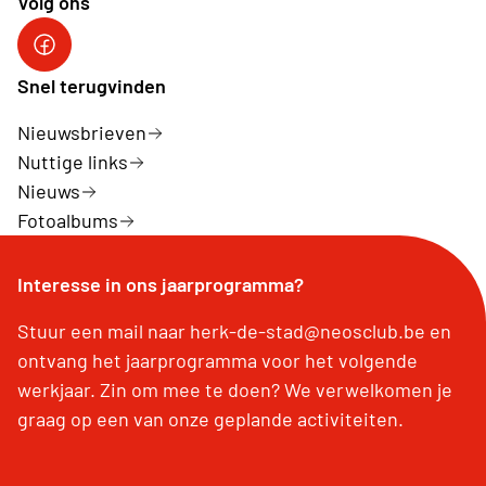
Volg ons
Facebook Herk-de-Stad
Snel terugvinden
Nieuwsbrieven
Nuttige links
Nieuws
Fotoalbums
Interesse in ons jaarprogramma?
Stuur een mail naar herk-de-stad@neosclub.be en
ontvang het jaarprogramma voor het volgende
werkjaar. Zin om mee te doen? We verwelkomen je
graag op een van onze geplande activiteiten.