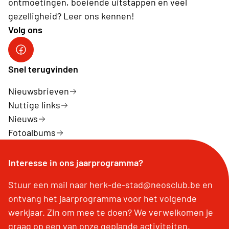
ontmoetingen, boeiende uitstappen en veel
gezelligheid? Leer ons kennen!
Volg ons
Facebook Herk-de-Stad
Snel terugvinden
Nieuwsbrieven
Nuttige links
Nieuws
Fotoalbums
Interesse in ons jaarprogramma?
Stuur een mail naar herk-de-stad@neosclub.be en
ontvang het jaarprogramma voor het volgende
werkjaar. Zin om mee te doen? We verwelkomen je
graag op een van onze geplande activiteiten.