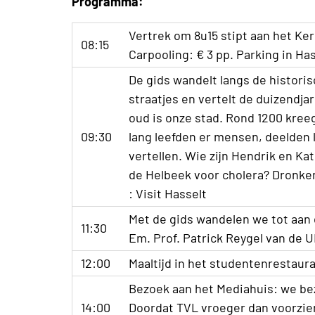
Programma:
Vertrek om 8u15 stipt aan het Kerk
08:15
Carpooling: € 3 pp. Parking in Ha
De gids wandelt langs de histori
straatjes en vertelt de duizendja
oud is onze stad. Rond 1200 kree
09:30
lang leefden er mensen, deelden l
vertellen. Wie zijn Hendrik en K
de Helbeek voor cholera? Dronken
: Visit Hasselt
Met de gids wandelen we tot aan 
11:30
Em. Prof. Patrick Reygel van de 
12:00
Maaltijd in het studentenrestau
Bezoek aan het Mediahuis: we be
14:00
Doordat TVL vroeger dan voorzien