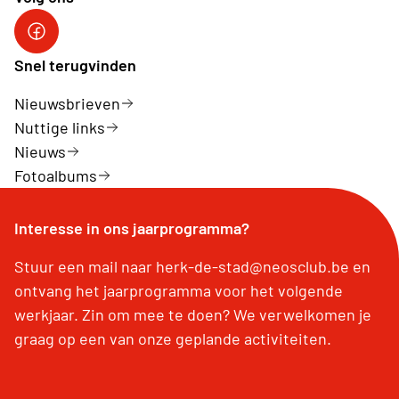
Facebook Herk-de-Stad
Snel terugvinden
Nieuwsbrieven
Nuttige links
Nieuws
Fotoalbums
Interesse in ons jaarprogramma?
Stuur een mail naar herk-de-stad@neosclub.be en
ontvang het jaarprogramma voor het volgende
werkjaar. Zin om mee te doen? We verwelkomen je
graag op een van onze geplande activiteiten.