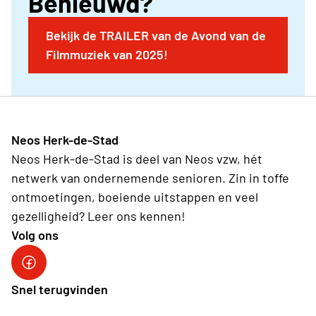
Benieuwd?
De Lijn in de provincie Antwerpen.
Bekijk de TRAILER van de Avond van de
Filmmuziek van 2025!
Neos Herk-de-Stad
Neos Herk-de-Stad is deel van Neos vzw, hét
netwerk van ondernemende senioren. Zin in toffe
ontmoetingen, boeiende uitstappen en veel
gezelligheid? Leer ons kennen!
Volg ons
Facebook Herk-de-Stad
Snel terugvinden