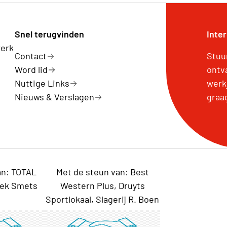
Snel terugvinden
Inte
werk
Contact
Stuu
Word lid
ontv
Nuttige Links
werk
Nieuws & Verslagen
graa
an: TOTAL
Met de steun van: Best
iek Smets
Western Plus, Druyts
Sportlokaal, Slagerij R. Boen