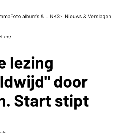
amma
Foto album's & LINKS
Nieuws & Verslagen
/
eiten
 lezing
ldwijd" door
. Start stipt
als.