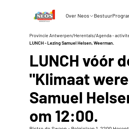
Over Neos
Bestuur
Progr
/
/
Provincie Antwerpen
Herentals
Agenda - activit
LUNCH - Lezing Samuel Helsen, Weerman.
LUNCH vóór de
"Klimaat were
Samuel Helsen
om 12:00.
Bistro de Swaen - Belgielaan 1, 2200 Herent