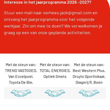
Interesse in het jaarprogramma 2026 -2027?
Stuur een mail naar verhees.jack@gmail.com en
ontvang het jaarprogramma voor het volgende
werkjaar. Zin om mee te doen? We verwelkomen je
graag op een van onze geplande activiteiten.
Met de steun van:
Met de steun van:
Met de steun van:
TREND VASTGOED,
TOTAL ENERGIES,
Best Western Plus,
Van Eccelpoel,
Optiek Smets
Druyts Sportlokaal,
Toyota De Bie,
Slagerij R. Boen