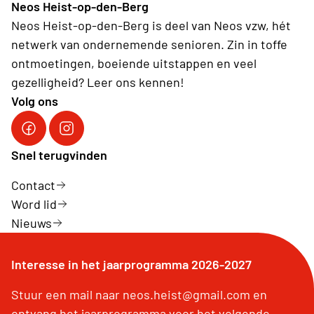
Neos Heist-op-den-Berg
Neos Heist-op-den-Berg is deel van Neos vzw, hét
netwerk van ondernemende senioren. Zin in toffe
ontmoetingen, boeiende uitstappen en veel
gezelligheid? Leer ons kennen!
Volg ons
Volg ons op Facebook
Volg ons op Instagram
Snel terugvinden
Contact
Word lid
Nieuws
Interesse in het jaarprogramma 2026-2027
Stuur een mail naar neos.heist@gmail.com en
ontvang het jaarprogramma voor het volgende