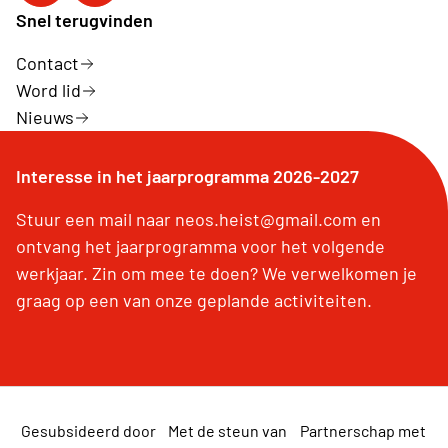
Snel terugvinden
Contact
Word lid
Nieuws
Interesse in het jaarprogramma 2026-2027
Stuur een mail naar neos.heist@gmail.com en
ontvang het jaarprogramma voor het volgende
werkjaar. Zin om mee te doen? We verwelkomen je
graag op een van onze geplande activiteiten.
Gesubsideerd door
Met de steun van
Partnerschap met