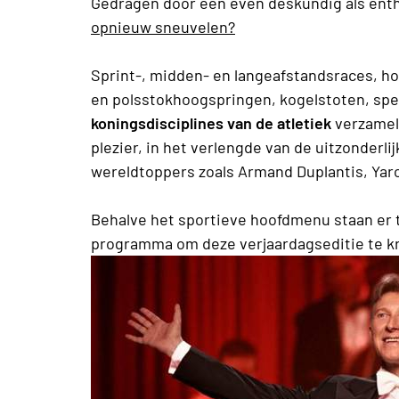
Gedragen door een even deskundig als enth
opnieuw sneuvelen?
Sprint-, midden- en langeafstandsraces, h
en polsstokhoogspringen, kogelstoten, s
koningsdisciplines van de atletiek
verzamele
plezier, in het verlengde van de uitzonderli
wereldtoppers zoals Armand Duplantis, Yar
Behalve het sportieve hoofdmenu staan er 
programma om deze verjaardagseditie te kr