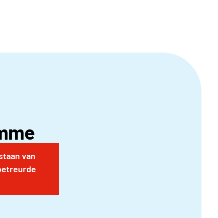
amme
tstaan van
betreurde