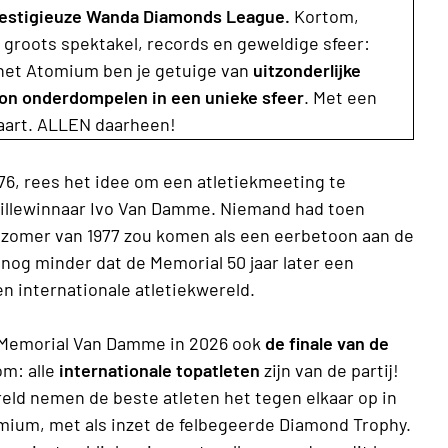
prestigieuze Wanda Diamonds League.
Kortom,
 groots spektakel, records en geweldige sfeer:
 het Atomium ben je getuige van
uitzonderlijke
ion onderdompelen in een unieke sfeer
. Met een
taart. ALLEN daarheen!
76, rees het idee om een atletiekmeeting te
illewinnaar Ivo Van Damme. Niemand had toen
 zomer van 1977 zou komen als een eerbetoon aan de
og minder dat de Memorial 50 jaar later een
en internationale atletiekwereld.
z Memorial Van Damme in 2026 ook
de finale van de
m: alle
internationale topatleten
zijn van de partij!
reld nemen de beste atleten het tegen elkaar op in
tomium, met als inzet de felbegeerde Diamond Trophy.