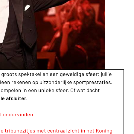
groots spektakel en een geweldige sfeer: jullie
leen rekenen op uitzonderlijke sportprestaties,
ompelen in een unieke sfeer. Of wat dacht
le afsluiter.
et ondervinden.
 tribunezitjes met centraal zicht in het Koning