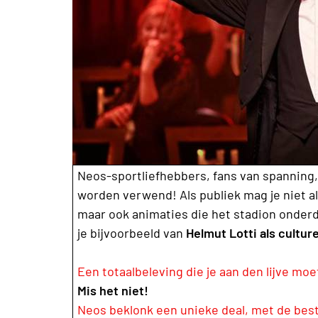
Neos-sportliefhebbers, fans van spanning, 
worden verwend! Als publiek mag je niet al
maar ook animaties die het stadion onderd
je bijvoorbeeld van
Helmut Lotti als culture
Een totaalbeleving die je aan den lijve mo
Mis het niet!
Neos beklonk een unieke deal, met de beste