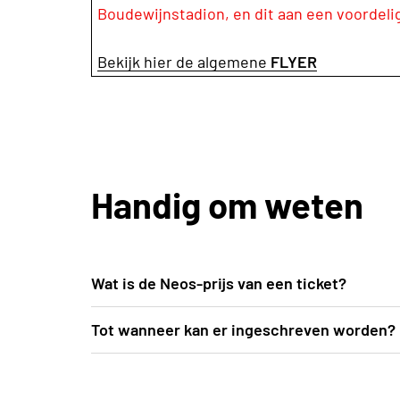
Boudewijnstadion, en dit aan een voordeli
Bekijk hier de algemene
FLYER
Handig om weten
Wat is de Neos-prijs van een ticket?
De voordelige Neos-prijs bedraagt 40 EUR (
Tot wanneer kan er ingeschreven worden?
zicht op de atletiekprestaties én het hoof
Inschrijven kan uiterlijk t.e.m. vrijdag 12 ju
plaatsvindt