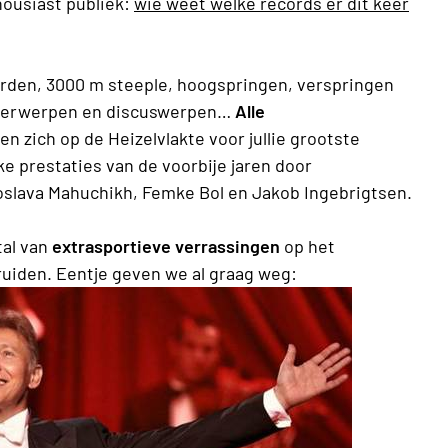
ousiast publiek:
wie weet welke records er dit keer
orden, 3000 m steeple, hoogspringen, verspringen
peerwerpen en discuswerpen…
Alle
n zich op de Heizelvlakte voor jullie grootste
jke prestaties van de voorbije jaren door
oslava Mahuchikh, Femke Bol en Jakob Ingebrigtsen.
tal van
extrasportieve verrassingen
op het
uiden. Eentje geven we al graag weg: