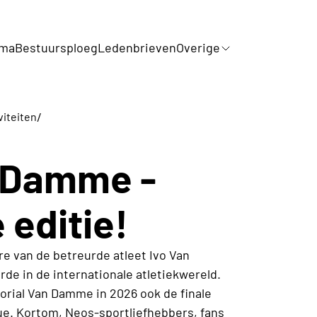
mma
Bestuursploeg
Ledenbrieven
Overige
/
viteiten
 Damme -
 editie!
ere van de betreurde atleet Ivo Van
e in de internationale atletiekwereld.
orial Van Damme in 2026 ook de finale
e. Kortom, Neos-sportliefhebbers, fans