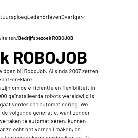
tuursploeg
Ledenbrieven
Overige
/
viteiten
Bedrijfsbezoek ROBOJOB
ek ROBOJOB
 doen bij RoboJob. Al sinds 2007 zetten
kant-en-klare
jn om de efficiëntie en flexibiliteit in
00 geïnstalleerde robots wereldwijd is
gaat verder dan automatisering. We
r de volgende generatie, want zonder
eve taken te automatiseren, kunnen
r ze echt het verschil maken, en
 hun spindeluren maximaliseren. Zo