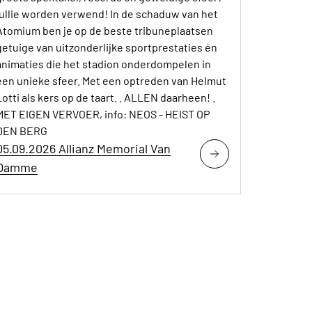
jullie worden verwend! In de schaduw van het
Atomium ben je op de beste tribuneplaatsen
getuige van uitzonderlijke sportprestaties én
animaties die het stadion onderdompelen in
een unieke sfeer. Met een optreden van Helmut
Lotti als kers op de taart. . ALLEN daarheen! .
MET EIGEN VERVOER, info: NEOS - HEIST OP
DEN BERG
05.09.2026 Allianz Memorial Van
Damme