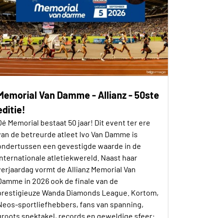
Memorial Van Damme - Allianz - 50ste
editie!
Dé Memorial bestaat 50 jaar! Dit event ter ere
van de betreurde atleet Ivo Van Damme is
ondertussen een gevestigde waarde in de
internationale atletiekwereld. Naast haar
verjaardag vormt de Allianz Memorial Van
Damme in 2026 ook de finale van de
prestigieuze Wanda Diamonds League. Kortom,
Neos-sportliefhebbers, fans van spanning,
groots spektakel, records en geweldige sfeer: