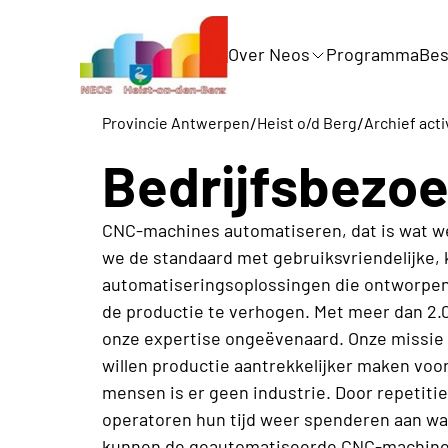
Over Neos
Programma
Bes
/
/
Provincie Antwerpen
Heist o/d Berg
Archief acti
Bedrijfsbezo
CNC-machines automatiseren, dat is wat we
we de standaard met gebruiksvriendelijke, 
automatiseringsoplossingen die ontworpen zi
de productie te verhogen. Met meer dan 2.0
onze expertise ongeëvenaard. Onze missie 
willen productie aantrekkelijker maken voo
mensen is er geen industrie. Door repetiti
operatoren hun tijd weer spenderen aan waa
kunnen de geautomatiseerde CNC-machines