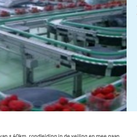
6
an ± 40km, rondleiding in de veiling en mee gaan