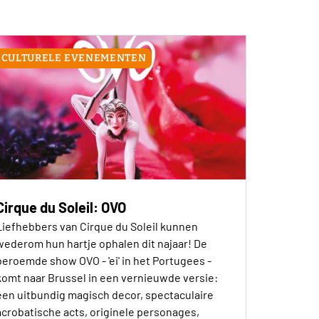
CULTURELE EVENEMENTEN
Cirque du Soleil: OVO
Liefhebbers van Cirque du Soleil kunnen
wederom hun hartje ophalen dit najaar! De
beroemde show OVO - 'ei' in het Portugees -
komt naar Brussel in een vernieuwde versie:
een uitbundig magisch decor, spectaculaire
acrobatische acts, originele personages,