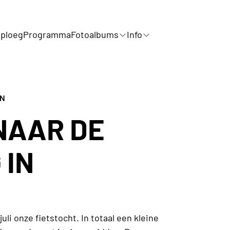
ploeg
Programma
Fotoalbums
Info
ON
NAAR DE
 IN
uli onze fietstocht. In totaal een kleine