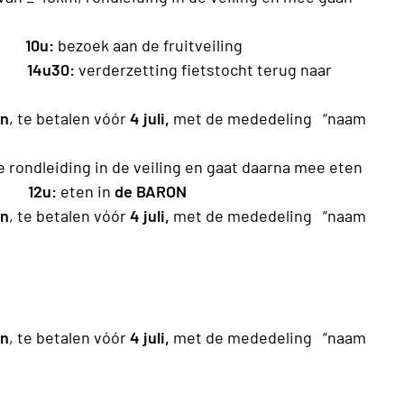
ers
10u:
bezoek aan de fruitveiling
14u30:
verderzetting fietstocht terug naar
en
, te betalen vóór
4
juli,
met de mededeling
“naam
 rondleiding in de veiling en gaat daarna mee eten
u:
eten in
de BARON
en
, te betalen vóór
4
juli,
met de mededeling
“naam
en
, te betalen vóór
4
juli,
met de mededeling
“naam