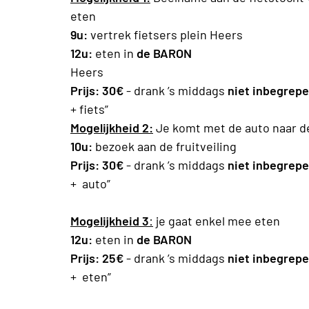
eten
9u:
vertrek fietsers plein He
12u:
eten in
de BARON
Heers
Prijs:
30
€
- drank ’s middags
niet inbegrep
+ fiets”
Mogelijkheid 2:
Je komt met de auto naar de
10u:
bezoek aan de fruitveiling
12
Prijs:
30
€
- drank ’s middags
niet inbegrep
+ auto”
Mogelijkheid 3
:
je gaat enkel mee eten
12u:
eten in
de BARON
Prijs:
25
€
- drank ’s middags
niet inbegrep
+ eten”