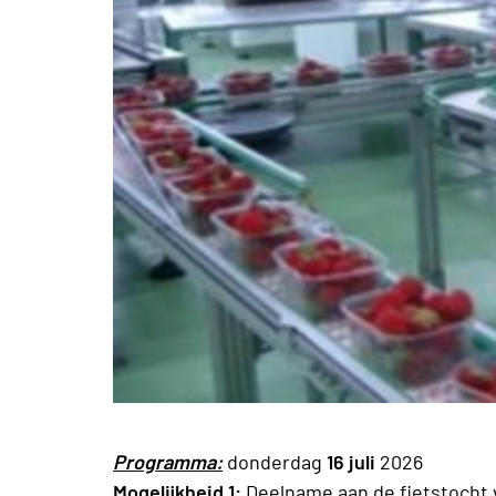
Programma:
donderdag
16 juli
202
Mogelijkheid 1:
Deelname aan de fietstocht v