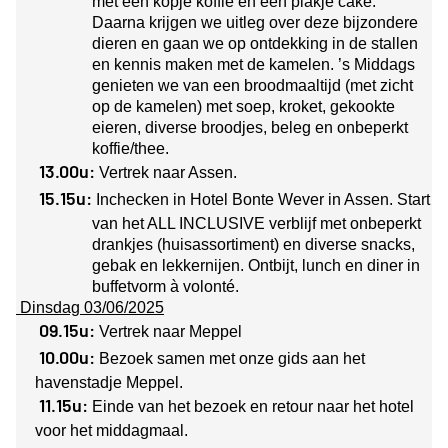
met een kopje koffie en een plakje cake.
Daarna krijgen we uitleg over deze bijzondere
dieren en gaan we op ontdekking in de stallen
en kennis maken met de kamelen. ’s Middags
genieten we van een broodmaaltijd (met zicht
op de kamelen) met soep, kroket, gekookte
eieren, diverse broodjes, beleg en onbeperkt
koffie/thee.
13.00u:
Vertrek naar Assen.
15.15u:
Inchecken in Hotel Bonte Wever in Assen. Start
van het ALL INCLUSIVE verblijf met onbeperkt
drankjes (huisassortiment) en diverse snacks,
gebak en lekkernijen. Ontbijt, lunch en diner in
buffetvorm à volonté.
Dinsdag 03/06/2025
09.15u:
Vertrek naar Meppel
10.00u:
Bezoek samen met onze gids aan het
havenstadje Meppel.
11.15u:
Einde van het bezoek en retour naar het hotel
voor het middagmaal.