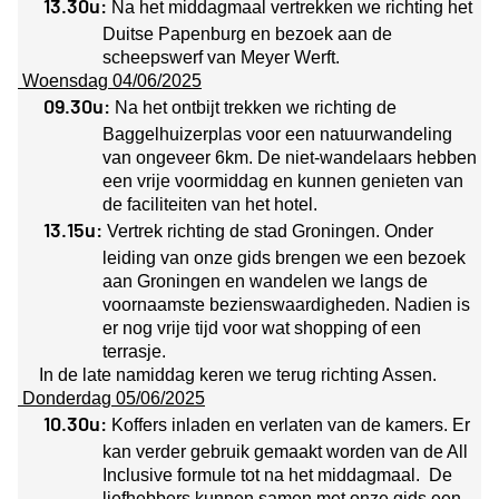
13.30u:
Na het middagmaal vertrekken we richting het
Duitse Papenburg en bezoek aan de
scheepswerf van Meyer Werft.
Woensdag 04/06/2025
09.30u:
Na het ontbijt trekken we richting de
Baggelhuizerplas voor een natuurwandeling
van ongeveer 6km. De niet-wandelaars hebben
een vrije voormiddag en kunnen genieten van
de faciliteiten van het hotel.
13.15u:
Vertrek richting de stad Groningen. Onder
leiding van onze gids brengen we een bezoek
aan Groningen en wandelen we langs de
voornaamste bezienswaardigheden. Nadien is
er nog vrije tijd voor wat shopping of een
terrasje.
In de late namiddag keren we terug richting Assen.
Donderdag 05/06/2025
10.30u:
Koffers inladen en verlaten van de kamers. Er
kan verder gebruik gemaakt worden van de All
Inclusive formule tot na het middagmaal. De
liefhebbers kunnen samen met onze gids een