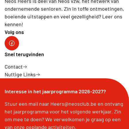
Neos Heers is deel van Neos vzw, hét netwerk van
ondernemende senioren. Zin in toffe ontmoetingen,
boeiende uitstappen en veel gezelligheid? Leer ons
kennen!
Volg ons
Facebook Heers
Snel terugvinden
Contact
Nuttige Links
Interesse in het jaarprogramma 2026-2027?
Stuur een mail naar Heers@neosclub.be en ontvang
het jaarprogramma voor het volgende werkjaar. Zin
om mee te doen? We verwelkomen je graag op een
van onze geplande activiteiten.