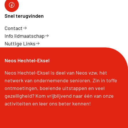
Snel terugvinden
Contact
Info lidmaatschap
Nuttige Links
Neos Hechtel-Eksel
Neos Hechtel-Eksel is deel van Neos vzw, hét
netwerk van ondernemende senioren. Zin in toffe
ontmoetingen, boeiende uitstappen en veel
gezelligheid? Kom vrijblijvend naar één van onze
activiteiten en leer ons beter kennen!