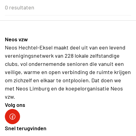
Eenmalig
Voor Neos leden van de eigen afdeling
3
4
5
6
7
8
9
0 resultaten
Wederkerend
10
11
12
13
14
15
16
17
18
19
20
21
22
23
24
25
26
27
28
29
30
31
1
2
3
4
5
6
Neos vzw
Vandaag
Wissen
Neos Hechtel-Eksel maakt deel uit van een levend
verenigingsnetwerk van 228 lokale zelfstandige
clubs, vol ondernemende senioren die vanuit een
veilige, warme en open verbinding de ruimte krijgen
om zichzelf en elkaar te ontplooien. Dat doen we
met Neos Limburg en de koepelorganisatie Neos
vzw.
Volg ons
Snel terugvinden