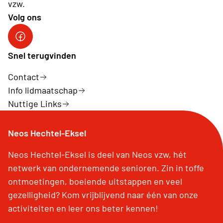
vzw.
Volg ons
Snel terugvinden
Contact
Info lidmaatschap
Nuttige Links
Neos Hechtel-Eksel
Neos Hechtel-Eksel is deel van Neos vzw, hét
netwerk van ondernemende senioren. Zin in toffe
ontmoetingen, boeiende uitstappen en veel
gezelligheid? Kom vrijblijvend naar één van onze
activiteiten en leer ons beter kennen!