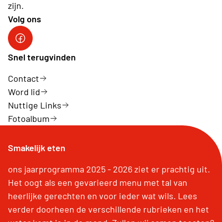
zijn.
Volg ons
Neos Hasselt
Snel terugvinden
Contact
Word lid
Nuttige Links
Fotoalbum
Smakelijk eten
ons jaarprogramma 2025 - 2026 ziet er prachtig uit.
Het oogt als een gevarieerd menu met tal van
heerlijke gerechten en voor ieder wat wils. Lees
verder doorheen de verschillende rubrieken en het