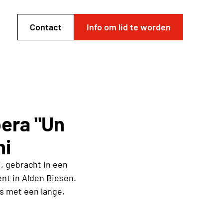
Contact
Info om lid te worden
pera "Un
ni
, gebracht in een
nt in Alden Biesen.
us met een lange,