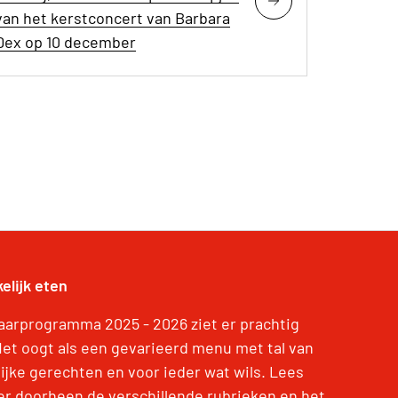
van het kerstconcert van Barbara
Dex op 10 december
elijk eten
jaarprogramma 2025 - 2026 ziet er prachtig
 Het oogt als een gevarieerd menu met tal van
lijke gerechten en voor ieder wat wils. Lees
er doorheen de verschillende rubrieken en het