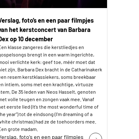
Verslag, foto’s en een paar filmpjes
van het kerstconcert van Barbara
Dex op 10 december
Een klasse zangeres die kerstliedjes en
gospelsongs brengt in een warm ingerichte,
mooi verlichte kerk: geef toe, méér moet dat
niet zijn. Barbara Dex bracht in de Catharinakerk
een resem kerstklassiekers, soms breekbaar
en intiem, soms met een krachtige, virtuoze
stem. De 35 leden van Neos Hasselt, genoten
met volle teugen en zongen vaak mee. Vanaf
het eerste lied (It’s the most wonderful time of
the year”) tot de eindsong (I’m dreaming of a
white christmas) had ze de toehoorders mee.
Een grote madam.
Verslag, foto’s en een paar filmpjes