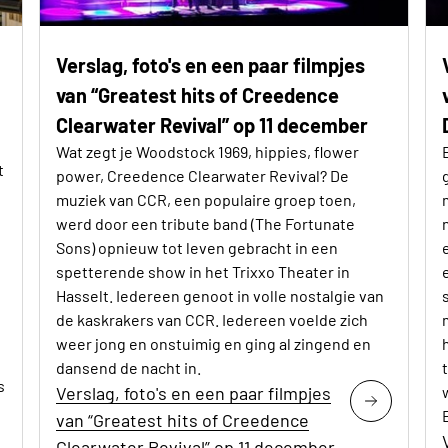
Verslag, foto's en een paar filmpjes
van “Greatest hits of Creedence
Clearwater Revival” op 11 december
Wat zegt je Woodstock 1969, hippies, flower
t
power, Creedence Clearwater Revival? De
muziek van CCR, een populaire groep toen,
werd door een tribute band (The Fortunate
Sons) opnieuw tot leven gebracht in een
spetterende show in het Trixxo Theater in
Hasselt. Iedereen genoot in volle nostalgie van
de kaskrakers van CCR. Iedereen voelde zich
weer jong en onstuimig en ging al zingend en
dansend de nacht in.
s
Verslag, foto's en een paar filmpjes
van “Greatest hits of Creedence
Clearwater Revival” op 11 december