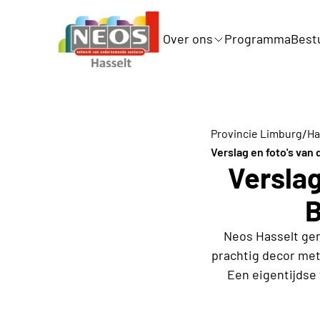
Over ons
Programma
Best
/
Provincie Limburg
Ha
Verslag en foto's van
Verslag
B
Neos Hasselt gen
prachtig decor met
Een eigentijdse 