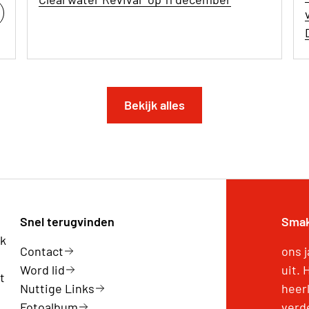
Bekijk alles
Snel terugvinden
Smak
rk
Contact
ons 
Word lid
uit.
t
Nuttige Links
heer
Fotoalbum
verd