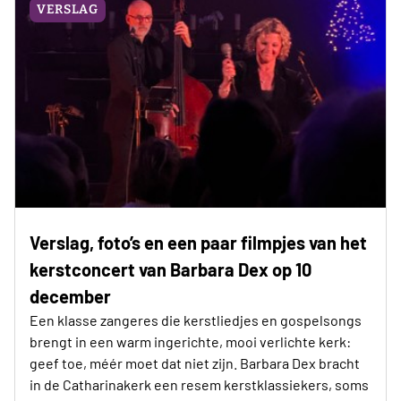
VERSLAG
Verslag, foto’s en een paar filmpjes van het
kerstconcert van Barbara Dex op 10
december
Een klasse zangeres die kerstliedjes en gospelsongs
brengt in een warm ingerichte, mooi verlichte kerk:
geef toe, méér moet dat niet zijn. Barbara Dex bracht
in de Catharinakerk een resem kerstklassiekers, soms