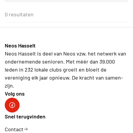
Voor alle Neos leden
27
28
29
30
31
1
2
Eenmalig
Voor Neos leden van de eigen afdeling
3
4
5
6
7
8
9
0 resultaten
Wederkerend
10
11
12
13
14
15
16
17
18
19
20
21
22
23
24
25
26
27
28
29
30
31
1
2
3
4
5
6
Neos Hasselt
Vandaag
Wissen
Neos Hasselt is deel van Neos vzw, het netwerk van
ondernemende senioren. Met méér dan 39.000
leden in 232 lokale clubs groeit en bloeit de
vereniging elk jaar opnieuw. De kracht van samen-
zijn.
Volg ons
Neos Hasselt
Snel terugvinden
Contact