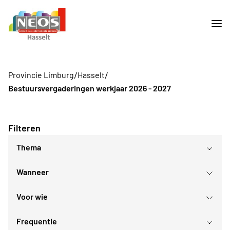
/
/
Provincie Limburg
Hasselt
Bestuursvergaderingen werkjaar 2026 - 2027
Filteren
Thema
Wanneer
Voor wie
augustus
2026
Frequentie
Voor iedereen
ma
di
wo
do
vr
za
zo