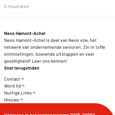
Eenmalig
Voor Neos leden van de eigen afdeling
3
4
5
6
7
8
9
0 resultaten
Wederkerend
10
11
12
13
14
15
16
17
18
19
20
21
22
23
24
25
26
27
28
29
30
31
1
2
3
4
5
6
Neos Hamont-Achel
Vandaag
Wissen
Neos Hamont-Achel is deel van Neos vzw, hét
netwerk van ondernemende senioren. Zin in toffe
ontmoetingen, boeiende uitstappen en veel
gezelligheid? Leer ons kennen!
Snel terugvinden
Contact
Word lid
Nuttige Links
Nieuws
Interesse in het jaarprogramma 2025-2026?