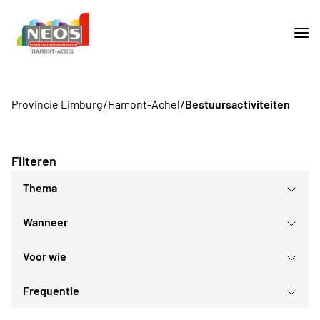
/
/
Provincie Limburg
Hamont-Achel
Bestuursactiviteiten
Filteren
Thema
Wanneer
Voor wie
augustus
2026
Frequentie
Voor iedereen
ma
di
wo
do
vr
za
zo
Voor alle Neos leden
27
28
29
30
31
1
2