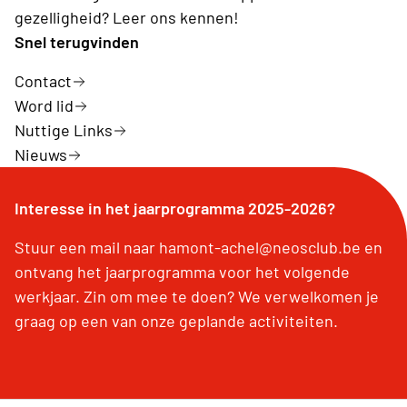
gezelligheid? Leer ons kennen!
Snel terugvinden
Contact
Word lid
Nuttige Links
Nieuws
Interesse in het jaarprogramma 2025-2026?
Stuur een mail naar hamont-achel@neosclub.be en
ontvang het jaarprogramma voor het volgende
werkjaar. Zin om mee te doen? We verwelkomen je
graag op een van onze geplande activiteiten.