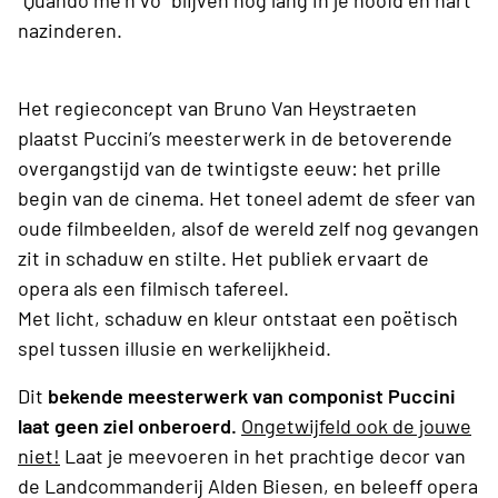
“Quando me’n vo” blijven nog lang in je hoofd én hart
nazinderen.
Het regieconcept van Bruno Van Heystraeten
plaatst Puccini’s meesterwerk in de betoverende
overgangstijd van de twintigste eeuw: het prille
begin van de cinema. Het toneel ademt de sfeer van
oude filmbeelden, alsof de wereld zelf nog gevangen
zit in schaduw en stilte. Het publiek ervaart de
opera als een filmisch tafereel.
Met licht, schaduw en kleur ontstaat een poëtisch
spel tussen illusie en werkelijkheid.
Dit
bekende meesterwerk van componist Puccini
laat geen ziel onberoerd.
Ongetwijfeld ook de jouwe
niet!
Laat je meevoeren in het prachtige decor van
de Landcommanderij Alden Biesen, en beleeff opera