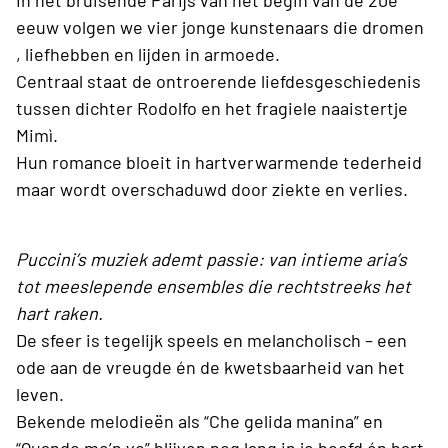
In het bruisende Parijs van het begin van de 20e
eeuw volgen we vier jonge kunstenaars die dromen
, liefhebben en lijden in armoede.
Centraal staat de ontroerende liefdesgeschiedenis
tussen dichter Rodolfo en het fragiele naaistertje
Mimì.
Hun romance bloeit in hartverwarmende tederheid
maar wordt overschaduwd door ziekte en verlies.
Puccini’s muziek ademt passie: van intieme aria’s
tot meeslepende ensembles die rechtstreeks het
hart raken.
De sfeer is tegelijk speels en melancholisch – een
ode aan de vreugde én de kwetsbaarheid van het
leven.
Bekende melodieën als “Che gelida manina” en