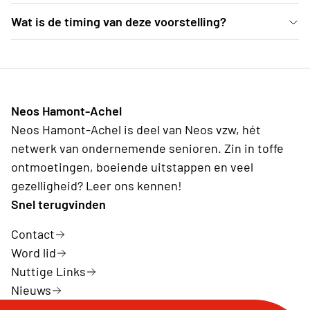
De voorstelling gaat door in Landcommanderij Alden
Wat is de timing van deze voorstelling?
Biesen (Kasteelstraat 6, 3740 Bilzen). Opgelet: Het
14u00—Publieksbar is open 14u30—Toegang tot de
gaat om een openluchtvoorstelling. De binnenkoer
tribune 15u00—Aanvang van de voorstelling 16u35—
van het waterkasteel, waar de voorstelling
Einde voorstelling (geen pauze)
doorgaat, is wel overdekt. We adviseren om je te
Neos Hamont-Achel
kleden naargelang de weersomstandigheden. Een
Neos Hamont-Achel is deel van Neos vzw, hét
dekentje of een extra trui is geen overbodige luxe.
netwerk van ondernemende senioren. Zin in toffe
De wandeling naar de binnenkoer vanaf de parking
ontmoetingen, boeiende uitstappen en veel
duurt ca. 10 minuutjes.
gezelligheid? Leer ons kennen!
Snel terugvinden
Contact
Word lid
Nuttige Links
Nieuws