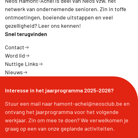
Neos Hamont-Achel is deel van Neos vzw, hét
netwerk van ondernemende senioren. Zin in toffe
ontmoetingen, boeiende uitstappen en veel
gezelligheid? Leer ons kennen!
Snel terugvinden
Contact
Word lid
Nuttige Links
Nieuws
Interesse in het jaarprogramma 2025-2026?
Stuur een mail naar hamont-achel@neosclub.be en
ontvang het jaarprogramma voor het volgende
werkjaar. Zin om mee te doen? We verwelkomen je
graag op een van onze geplande activiteiten.