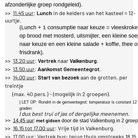
afzonderlijke groep rondgeleid).
>>
11.45 uur
:
Lunch
in de kelders van het kasteel = 12-
uurtje.
(Lunch + 1 consumptie naar keuze = vleeskroke
op brood met mosterd, uitsmijter, een kleine so
naar keuze en een kleine salade + koffie, thee o
frisdrank).
>>
13.20 uur
:
Vertrek
naar
Valkenburg
.
>>
13.50 uur
:
Aankomst Gemeentegrot
.
>>
14.00 uur
:
Start van bezoek
aan de grotten, per
treintje
(max. 40 pers.) - (mogelijk in 2 groepen).
| LET OP: Rondrit in de gemeentegrot: temperatuur is constant 12
graden:
| dus best trui of jas of dergelijke meenemen.
met gidsen
>>
14.45 uur
:
door de stad Valkenburg in 2 groep
>>
16.15 tot 17.00 uur
: Vrije tijd in Valkenburg.
>>
17.00 uur
: Vertrek bus; terug thuis omstreeks
18.15