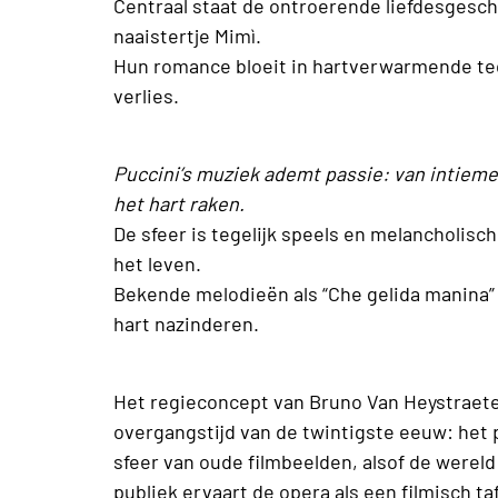
Centraal staat de ontroerende liefdesgesch
naaistertje Mimì.
Hun romance bloeit in hartverwarmende te
verlies.
Puccini’s muziek ademt passie: van intiem
het hart raken.
De sfeer is tegelijk speels en melancholis
het leven.
Bekende melodieën als “Che gelida manina” e
hart nazinderen.
Het regieconcept van Bruno Van Heystraete
overgangstijd van de twintigste eeuw: het 
sfeer van oude filmbeelden, alsof de wereld
publiek ervaart de opera als een filmisch ta