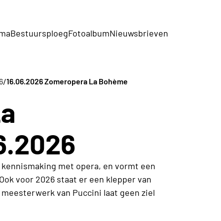
mma
Bestuursploeg
Fotoalbum
Nieuwsbrieven
/
6
16.06.2026 Zomeropera La Bohème
La
6.2026
 kennismaking met opera, en vormt een
Ook voor 2026 staat er een klepper van
meesterwerk van Puccini laat geen ziel