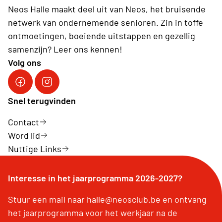
Neos Halle maakt deel uit van Neos, het bruisende
netwerk van ondernemende senioren. Zin in toffe
ontmoetingen, boeiende uitstappen en gezellig
samenzijn? Leer ons kennen!
Volg ons
Facebook Neos Halle
Instagram Neos Halle
Snel terugvinden
Contact
Word lid
Nuttige Links
Interesse in het jaarprogramma 2026-2027?
Stuur een mail naar halle@neosclub.be en ontvang
het jaarprogramma voor het werkjaar na de