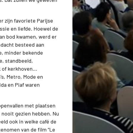
r zijn favoriete Parijse
ssie en liefde. Hoewel de
aan bod kwamen, werd er
andacht besteed aan
e, minder bekende
e, standbeeld,
 of kerkhoven...
s, Metro, Mode en
ida en Piaf waren
 openvallen met plaatsen
g nooit gezien hebben. Nu
eld ook in welke café de
enomen van de film “Le