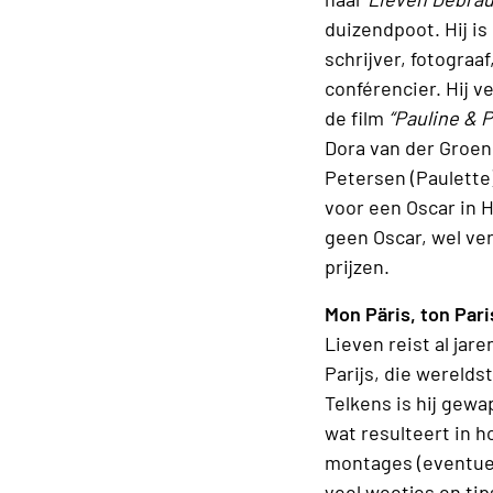
duizendpoot. Hij is
schrijver, fotograaf
conférencier. Hij v
de film
“Pauline & P
Dora van der Groen
Petersen (Paulette
voor een Oscar in 
geen Oscar, wel ve
prijzen.
Mon Päris, ton Pari
Lieven reist al jare
Parijs, die wereldst
Telkens is hij gewa
wat resulteert in h
montages (eventuee
veel weetjes en tip