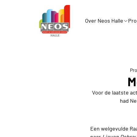
Over Neos Halle
Pr
Pro
M
Voor de laatste ac
had Ne
Een welgevulde Ra
naar
Lieven Debra