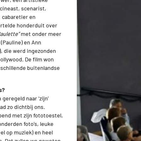
 cineast, scenarist,
, cabaretier en
ertelde honderduit over
aulette”
met onder meer
 (Pauline) en Ann
), die werd ingezonden
Hollywood. De film won
rschillende buitenlandse
s?
n geregeld naar ‘zijn’
ad zo dichtbij ons.
pend met zijn fototoestel,
onderden foto’s, leuke
l op muziek) en heel
s. Dat zullen we geweten