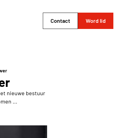
Contact
Word lid
uwer
er
 het nieuwe bestuur
men ...