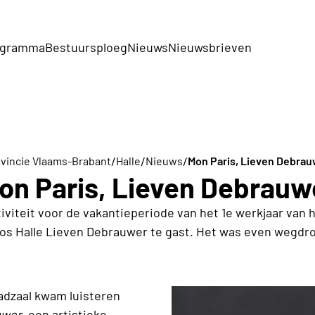
ogramma
Bestuursploeg
Nieuws
Nieuwsbrieven
/
/
/
vincie Vlaams-Brabant
Halle
Nieuws
Mon Paris, Lieven Debra
on Paris, Lieven Debrauw
tiviteit voor de vakantieperiode van het 1e werkjaar van
os Halle Lieven Debrauwer te gast. Het was even wegdro
adzaal kwam luisteren
uwer
, een artistieke