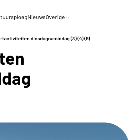
tuursploeg
Nieuws
Overige
rtactiviteiten dinsdagnamiddag (3) (4) (9)
iten
ddag