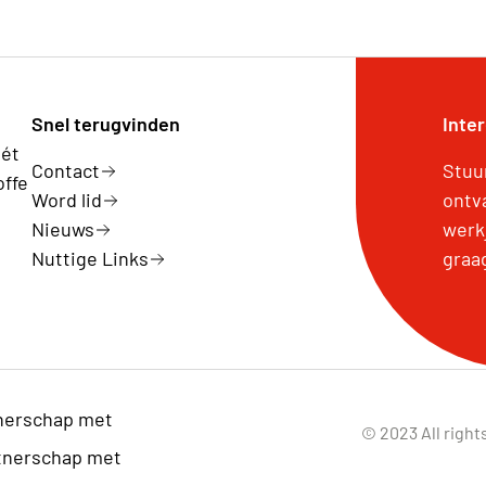
Snel terugvinden
Inte
hét
Contact
Stuu
offe
Word lid
ontv
Nieuws
werk
Nuttige Links
graa
nerschap met
© 2023 All right