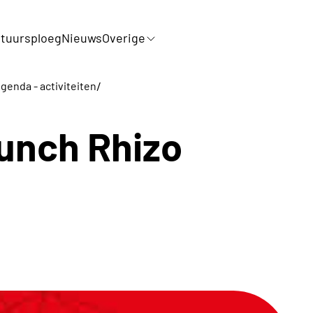
tuursploeg
Nieuws
Overige
/
genda - activiteiten
unch Rhizo