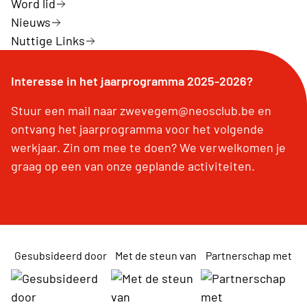
Word lid
Nieuws
Nuttige Links
Interesse in het jaarprogramma 2025-2026?
Stuur een mail naar zwevegem@neosclub.be en
ontvang het jaarprogramma voor het volgende
werkjaar. Zin om mee te doen? We verwelkomen je
graag op een van onze geplande activiteiten.
Gesubsideerd door
Met de steun van
Partnerschap met