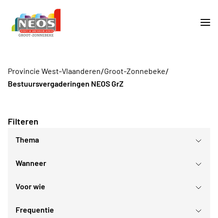
/
/
Provincie West-Vlaanderen
Groot-Zonnebeke
Bestuursvergaderingen NEOS GrZ
Filteren
Thema
Wanneer
Voor wie
augustus
2026
Frequentie
Voor iedereen
ma
di
wo
do
vr
za
zo