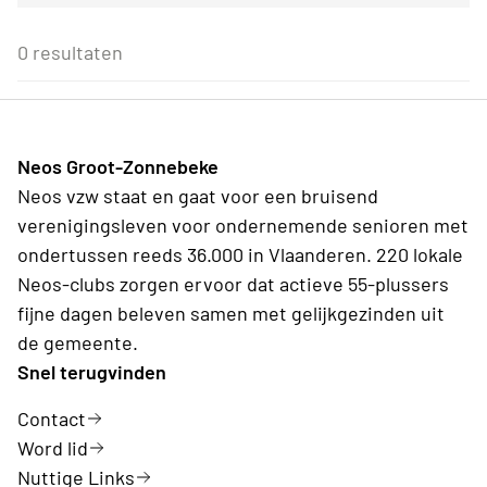
Voor alle Neos leden
27
28
29
30
31
1
2
Eenmalig
Voor Neos leden van de eigen afdeling
3
4
5
6
7
8
9
0 resultaten
Wederkerend
10
11
12
13
14
15
16
17
18
19
20
21
22
23
24
25
26
27
28
29
30
31
1
2
3
4
5
6
Neos Groot-Zonnebeke
Vandaag
Wissen
Neos vzw staat en gaat voor een bruisend
verenigingsleven voor ondernemende senioren met
ondertussen reeds 36.000 in Vlaanderen. 220 lokale
Neos-clubs zorgen ervoor dat actieve 55-plussers
fijne dagen beleven samen met gelijkgezinden uit
de gemeente.
Snel terugvinden
Contact
Word lid
Nuttige Links