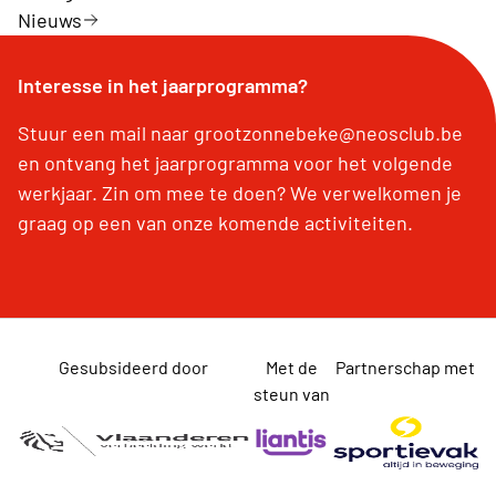
Nieuws
Interesse in het jaarprogramma?
Stuur een mail naar grootzonnebeke@neosclub.be
en ontvang het jaarprogramma voor het volgende
werkjaar. Zin om mee te doen? We verwelkomen je
graag op een van onze komende activiteiten.
Gesubsideerd door
Met de
Partnerschap met
steun van