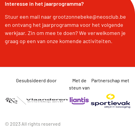
Interesse in het jaarprogramma?
Stuur een mail naar grootzonnebeke@neosclub.be
en ontvang het jaarprogramma voor het volgende
werkjaar. Zin om mee te doen? We verwelkomen je
graag op een van onze komende activiteiten.
Gesubsideerd door
Met de
Partnerschap met
steun van
© 2023 All rights reserved