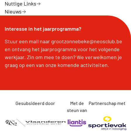
Nuttige Links
Nieuws
Interesse in het jaarprogramma?
Stuur een mail naar grootzonnebeke@neosclub.be
en ontvang het jaarprogramma voor het volgende
werkjaar. Zin om mee te doen? We verwelkomen je
graag op een van onze komende activiteiten.
Gesubsideerd door
Met de
Partnerschap met
steun van