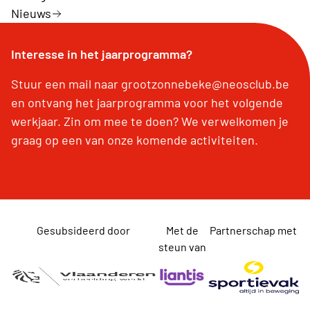
Nieuws
Interesse in het jaarprogramma?
Stuur een mail naar grootzonnebeke@neosclub.be
en ontvang het jaarprogramma voor het volgende
werkjaar. Zin om mee te doen? We verwelkomen je
graag op een van onze komende activiteiten.
Gesubsideerd door
Met de
Partnerschap met
steun van