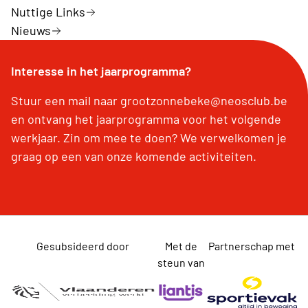
Nuttige Links
Nieuws
Interesse in het jaarprogramma?
Stuur een mail naar grootzonnebeke@neosclub.be
en ontvang het jaarprogramma voor het volgende
werkjaar. Zin om mee te doen? We verwelkomen je
graag op een van onze komende activiteiten.
Gesubsideerd door
Met de
Partnerschap met
steun van