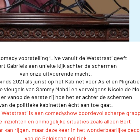
comedy voorstelling ‘Live vanuit de Wetstraat’ geeft
rt Gabriëls een unieke kijk achter de schermen
van onze uitvoerende macht.
inds 2021 als jurist op het Kabinet voor Asiel en Migratie
e vleugels van Sammy Mahdi en vervolgens Nicole de Mo
t er vanop de eerste rij hoe het er achter de schermen
van de politieke kabinetten écht aan toe gaat.
de Wetstraat’ is een comedyshow boordevol scherpe grap
 inzichten en onmogelijke situaties zoals alleen Bert
ar kan rijgen, maar deze keer in het wonderbaarlijke deco
van de Belgische politiek.