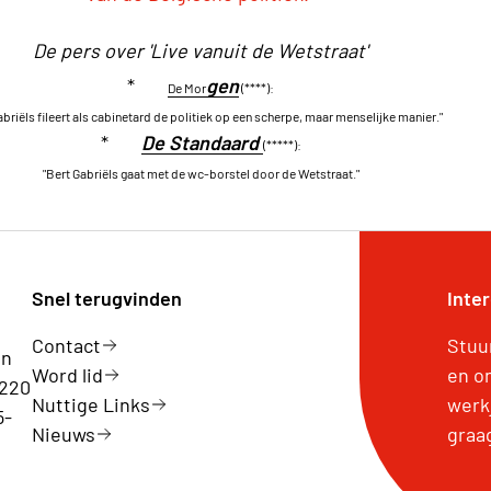
De pers over 'Live vanuit de Wetstraat'
*
g
en
De Mor
(****):
abriëls fileert als cabinetard de politiek op een scherpe, maar menselijke manier."
*
De Standaard
(*****):
"Bert Gabriëls gaat met de wc-borstel door de Wetstraat."
Snel terugvinden
Inte
Contact
Stuu
en
Word lid
en o
 220
Nuttige Links
werk
5-
Nieuws
graa