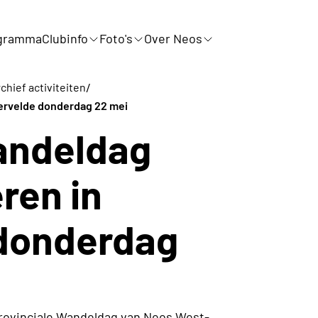
gramma
Clubinfo
Foto's
Over Neos
/
chief activiteiten
ervelde donderdag 22 mei
wandeldag
ren in
 donderdag
Provinciale Wandeldag van Neos West-