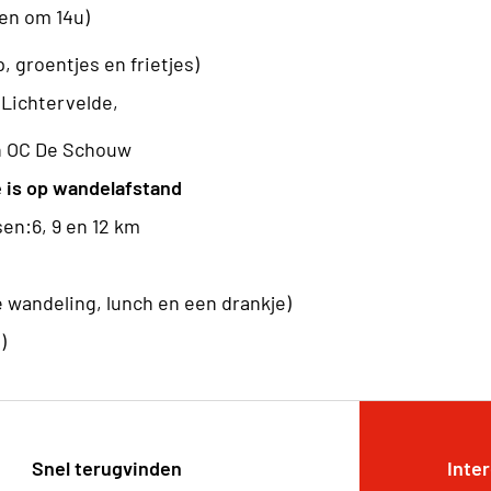
gen om 14u)
 groentjes en frietjes)
 Lichtervelde,
n OC De Schouw
e is op wandelafstand
en:6, 9 en 12 km
e wandeling, lunch en een drankje)
)
Snel terugvinden
Inte