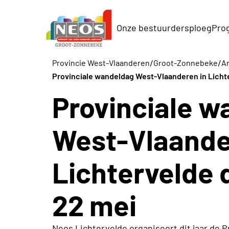
Onze bestuurdersploeg
Pro
/
/
Provincie West-Vlaanderen
Groot-Zonnebeke
Ar
Provinciale wandeldag West-Vlaanderen in Licht
Provinciale 
West-Vlaande
Lichtervelde
22 mei
Neos Lichtervelde organiseert dit jaar de 