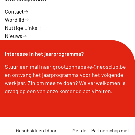
Contact
Word lid
Nuttige Links
Nieuws
Interesse in het jaarprogramma?
Stuur een mail naar grootzonnebeke@neosclub.be
en ontvang het jaarprogramma voor het volgende
werkjaar. Zin om mee te doen? We verwelkomen je
graag op een van onze komende activiteiten.
Gesubsideerd door
Met de
Partnerschap met