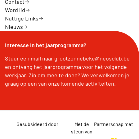
Contact
Word lid
Nuttige Links
Nieuws
Interesse in het jaarprogramma?
Stuur een mail naar grootzonnebeke@neosclub.be
en ontvang het jaarprogramma voor het volgende
werkjaar. Zin om mee te doen? We verwelkomen je
graag op een van onze komende activiteiten.
Gesubsideerd door
Met de
Partnerschap met
steun van