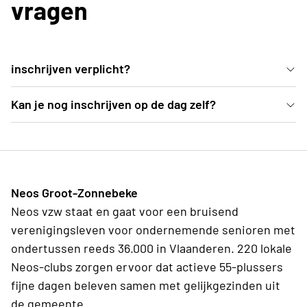
vragen
inschrijven verplicht?
Wij vragen om organisatorische reden om in te
Kan je nog inschrijven op de dag zelf?
schrijven.
Ja dat kan maar dan moet je Marnix, de
verantwoordelijke voor de wandeling contacteren
op marnix.delie@telenet.be
Neos Groot-Zonnebeke
Neos vzw staat en gaat voor een bruisend
verenigingsleven voor ondernemende senioren met
ondertussen reeds 36.000 in Vlaanderen. 220 lokale
Neos-clubs zorgen ervoor dat actieve 55-plussers
fijne dagen beleven samen met gelijkgezinden uit
de gemeente.