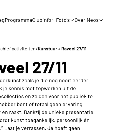
eg
Programma
Clubinfo
Foto's
Over Neos
/
chief activiteiten
Kunstuur + Raveel 27/11
veel 27/11
derkunst zoals je die nog nooit eerder
ak je kennis met topwerken uit de
écollecties en zelden voor het publiek te
hebber bent of totaal geen ervaring
 en raakt. Dankzij de unieke presentatie
rdt kunst toegankelijk, persoonlijk én
 is? Laat je verrassen. Je hoeft geen