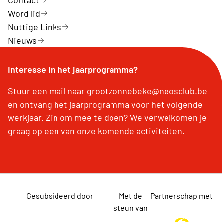
Word lid
Nuttige Links
Nieuws
Interesse in het jaarprogramma?
Stuur een mail naar grootzonnebeke@neosclub.be
en ontvang het jaarprogramma voor het volgende
werkjaar. Zin om mee te doen? We verwelkomen je
graag op een van onze komende activiteiten.
Gesubsideerd door
Met de
Partnerschap met
steun van