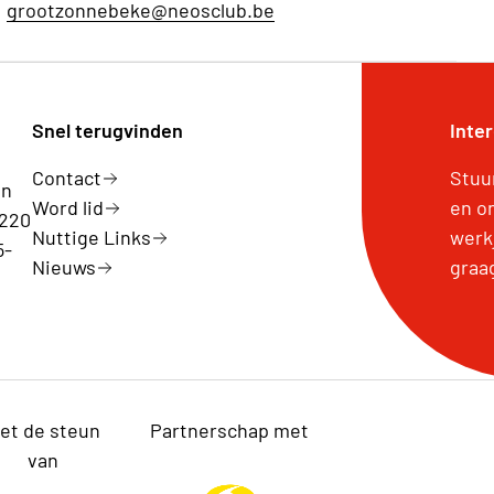
grootzonnebeke@neosclub.be
Snel terugvinden
Inte
Contact
Stuu
en
Word lid
en o
 220
Nuttige Links
werk
5-
Nieuws
graa
et de steun
Partnerschap met
van