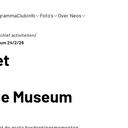
gramma
Clubinfo
Foto's
Over Neos
/
chief activiteiten
eum 24/2/26
et
le Museum
 dat de grote herdenkingsmomenten