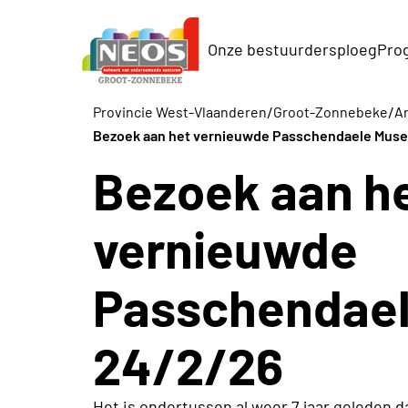
Onze bestuurdersploeg
Pro
/
/
Provincie West-Vlaanderen
Groot-Zonnebeke
Ar
Bezoek aan het vernieuwde Passchendaele Mus
Bezoek aan h
vernieuwde
Passchendae
24/2/26
Het is ondertussen al weer 7 jaar geleden