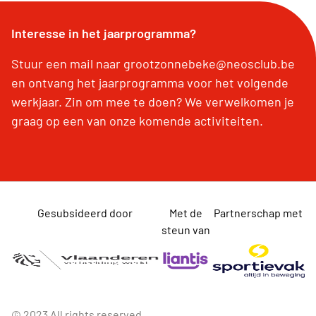
Interesse in het jaarprogramma?
Stuur een mail naar grootzonnebeke@neosclub.be
en ontvang het jaarprogramma voor het volgende
werkjaar. Zin om mee te doen? We verwelkomen je
graag op een van onze komende activiteiten.
Gesubsideerd door
Met de
Partnerschap met
steun van
© 2023 All rights reserved