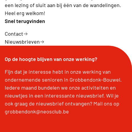
een lezing of sluit aan bij één van de wandelingen.
Heel erg welkom!
Snel terugvinden
Contact
Nieuwsbrieven
Op de hoogte blijven van onze werking?
Fijn dat je interesse hebt in onze werking van
ondernemende senioren in Grobbendonk-Bouwel.
Iedere maand bundelen we onze activiteiten en
nieuwtjes in een interessante nieuwsbrief. Wil je
ook graag de nieuwsbrief ontvangen? Mail ons op
grobbendonk@neosclub.be