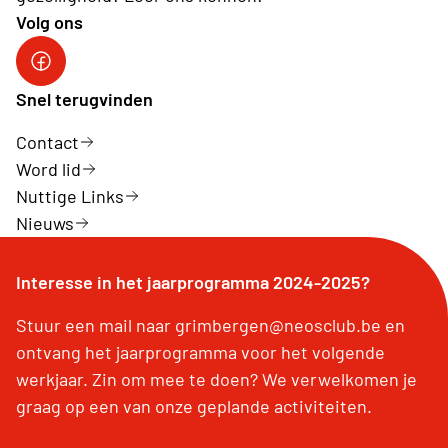
Volg ons
Neos FB
Snel terugvinden
Contact
Word lid
Nuttige Links
Nieuws
Interesse in het jaarprogramma 2024-2025?
Stuur een mail naar grimbergen@neosclub.be en
ontvang het jaarprogramma voor het volgende
werkjaar. Zin om mee te doen? We verwelkomen je
graag op een van onze geplande activiteiten.