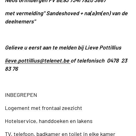
Neos Grimbergen FV
BE93 7341 7920 3667
met vermelding" Sandeshoved + na(a)m(en) van de
deelnemers"
Gelieve u eerst aan te melden bij Lieve Pottillius
lieve.pottillius@telenet.be
of telefonisch 0478 23
83 76
INBEGREPEN
Logement met frontaal zeezicht
Hotelservice, handdoeken en lakens
TV, telefoon, badkamer en toilet in elke kamer