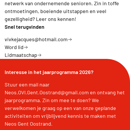
netwerk van ondernemende senioren. Zin in toffe
ontmoetingen, boeiende uitstappen en veel
gezelligheid? Leer ons kennen!
Snel terugvinden
vivkejacques@hotmail.com
Word lid
Lidmaatschap
Interesse in het jaarprogramma 2026?
Stuur een mail naar
Neos.OVl.Gent.Oostrand@gmail.com en ontvang het
jaarprogramma. Zin om mee te doen? We
verwelkomen je graag op een van onze geplande
activiteiten om vrijblijvend kennis te maken met
Neos Gent Oostrand.