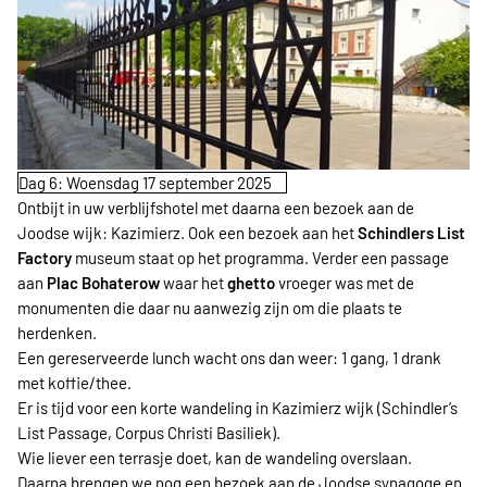
Dag 6: Woensdag 17 september 2025
Ontbijt in uw verblijfshotel met daarna een bezoek aan de
Joodse wijk: Kazimierz. Ook een bezoek aan het
Schindlers List
Factory
museum staat op het programma. Verder een passage
aan
Plac Bohaterow
waar het
ghetto
vroeger was met de
monumenten die daar nu aanwezig zijn om die plaats te
herdenken.
Een gereserveerde lunch wacht ons dan weer: 1 gang, 1 drank
met koffie/thee.
Er is tijd voor een korte wandeling in Kazimierz wijk (Schindler’s
List Passage, Corpus Christi Basiliek).
Wie liever een terrasje doet, kan de wandeling overslaan.
Daarna brengen we nog een bezoek aan de Joodse synagoge en