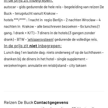
In de prijs zit inbegrepen:
autocar – gids gedurende de hele reis – begeleiding van reizen De
Buck – terugvlucht vanuit Krakow –
hotels ***/**** : 1 nacht in regio Berlijn – 2 nachten Wroclaw – 4
nachten in
Krakow – alle beschreven bezoeken – 6x lunches (1
gang, 1 drank + K/T) – 7 diners in de hotels (3 gangen zonder
drank) – BTW –
‘whispersysteem
’ gedurende de volledige reis.
In de prijs zit
niet
inbegrepen:
Lunch dag 1 en laatste dag: niets onderweg of op de luchthaven –
dranken bij de diners in het hotel – single supplement –
verzekeringen: annulatie en reisbijstand – city taksen
Reizen De Buck
Contactgegevens