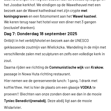
het Joodse kerkhof. We eindigen op de Wawelheuvel met een
bezoek aan de Wawel kathedraal met zijn crypte
met
koningsgraven
en een fotomoment aan het
Wawel kasteel
.
We keren terug naar het hotel voor een diner met 3 gangen
(exclusief dranken).
Dag 7: Donderdag 18 september 2025
Ontbijt in het verblijfshotel en bezoek aan de UNESCO
geklasseerde zoutmijn van Wielickzka. Wandeling in de mijn met
verschillende zalen met sculpturen en zelfs een volledige kerk in
zout.
Daarna rijden we richting de
Communistische wijk
van
Krakow
,
passage in Nowa Huta richting restaurant.
Hier nemen we de gereserveerde lunch: 1 gang, 1 drank met
koffie/thee. Het is hier de plaats om een glaasje
VODKA
te
proeven!! Biechten van onze zonden doen we dan in de mooie
Tyniec Benedictijnenabdij
. Deze abdij ligt aan de mooie
Wislarivier.